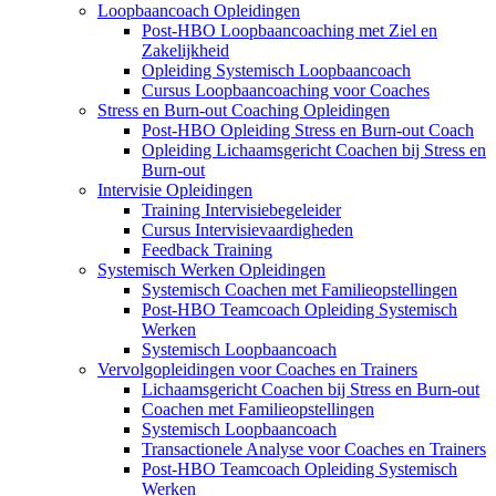
Loopbaancoach Opleidingen
Post-HBO Loopbaancoaching met Ziel en
Zakelijkheid
Opleiding Systemisch Loopbaancoach
Cursus Loopbaancoaching voor Coaches
Stress en Burn-out Coaching Opleidingen
Post-HBO Opleiding Stress en Burn-out Coach
Opleiding Lichaamsgericht Coachen bij Stress en
Burn-out
Intervisie Opleidingen
Training Intervisiebegeleider
Cursus Intervisievaardigheden
Feedback Training
Systemisch Werken Opleidingen
Systemisch Coachen met Familieopstellingen
Post-HBO Teamcoach Opleiding Systemisch
Werken
Systemisch Loopbaancoach
Vervolgopleidingen voor Coaches en Trainers
Lichaamsgericht Coachen bij Stress en Burn-out
Coachen met Familieopstellingen
Systemisch Loopbaancoach
Transactionele Analyse voor Coaches en Trainers
Post-HBO Teamcoach Opleiding Systemisch
Werken