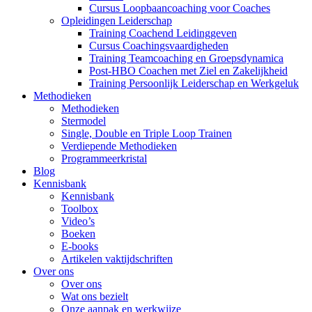
Cursus Loopbaancoaching voor Coaches
Opleidingen Leiderschap
Training Coachend Leidinggeven
Cursus Coachingsvaardigheden
Training Teamcoaching en Groepsdynamica
Post-HBO Coachen met Ziel en Zakelijkheid
Training Persoonlijk Leiderschap en Werkgeluk
Methodieken
Methodieken
Stermodel
Single, Double en Triple Loop Trainen
Verdiepende Methodieken
Programmeerkristal
Blog
Kennisbank
Kennisbank
Toolbox
Video’s
Boeken
E-books
Artikelen vaktijdschriften
Over ons
Over ons
Wat ons bezielt
Onze aanpak en werkwijze