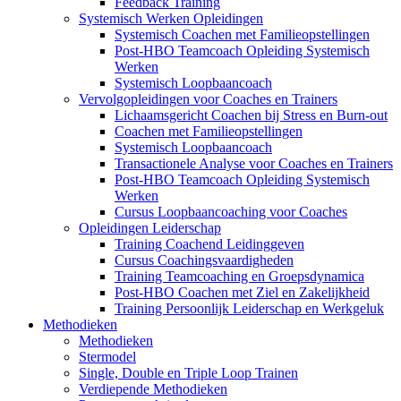
Feedback Training
Systemisch Werken Opleidingen
Systemisch Coachen met Familieopstellingen
Post-HBO Teamcoach Opleiding Systemisch
Werken
Systemisch Loopbaancoach
Vervolgopleidingen voor Coaches en Trainers
Lichaamsgericht Coachen bij Stress en Burn-out
Coachen met Familieopstellingen
Systemisch Loopbaancoach
Transactionele Analyse voor Coaches en Trainers
Post-HBO Teamcoach Opleiding Systemisch
Werken
Cursus Loopbaancoaching voor Coaches
Opleidingen Leiderschap
Training Coachend Leidinggeven
Cursus Coachingsvaardigheden
Training Teamcoaching en Groepsdynamica
Post-HBO Coachen met Ziel en Zakelijkheid
Training Persoonlijk Leiderschap en Werkgeluk
Methodieken
Methodieken
Stermodel
Single, Double en Triple Loop Trainen
Verdiepende Methodieken