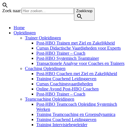
Zoek naar:
Zoekknop
Home
Opleidingen
Trainer Opleidingen
Post-HBO Trainen met Ziel en Zakelijkheid
Cursus Didactische Vaardigheden voor Experts
Post-HBO Trainer – Coach
Post-HBO Systemisch Teamtrainer
Transactionele Analyse voor Coaches en Trainers
Coaching Opleidingen
Post-HBO Coachen met Ziel en Zakelijkheid
Training Coachend Leidinggeven
Cursus Coachingsvaardigheden
Online Avond Post-HBO Coachen
Post-HBO Trainer – Coach
Teamcoaching Opleidingen
Post-HBO Teamcoach Opleiding Systemisch
Werken
Training Teamcoaching en Groepsdynamica
Training Coachend Leidinggeven
Training Intervisiebegeleider