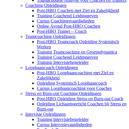
Transactionele Analyse voor Coaches en Trainers
Coaching Opleidingen
Post-HBO Coachen met Ziel en Zakelijkheid
Training Coachend Leidinggeven
Cursus Coachingsvaardigheden
Online Avond Post-HBO Coachen
Post-HBO Trainer – Coach
Teamcoaching Opleidingen
Post-HBO Teamcoach Opleiding Systemisch
Werken
Training Teamcoaching en Groepsdynamica
Training Coachend Leidinggeven
Training Intervisiebegeleider
Loopbaancoach Opleidingen
Post-HBO Loopbaancoaching met Ziel en
Zakelijkheid
Opleiding Systemisch Loopbaancoach
Cursus Loopbaancoaching voor Coaches
Stress en Burn-out Coaching Opleidingen
Post-HBO Opleiding Stress en Burn-out Coach
Opleiding Lichaamsgericht Coachen bij Stress en
Burn-out
Intervisie Opleidingen
Training Intervisiebegeleider
Cursus Intervisievaardigheden