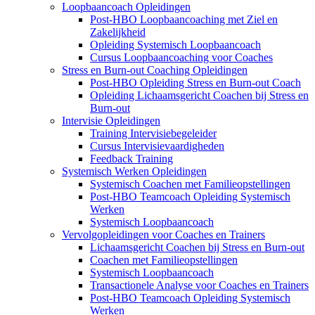
Loopbaancoach Opleidingen
Post-HBO Loopbaancoaching met Ziel en
Zakelijkheid
Opleiding Systemisch Loopbaancoach
Cursus Loopbaancoaching voor Coaches
Stress en Burn-out Coaching Opleidingen
Post-HBO Opleiding Stress en Burn-out Coach
Opleiding Lichaamsgericht Coachen bij Stress en
Burn-out
Intervisie Opleidingen
Training Intervisiebegeleider
Cursus Intervisievaardigheden
Feedback Training
Systemisch Werken Opleidingen
Systemisch Coachen met Familieopstellingen
Post-HBO Teamcoach Opleiding Systemisch
Werken
Systemisch Loopbaancoach
Vervolgopleidingen voor Coaches en Trainers
Lichaamsgericht Coachen bij Stress en Burn-out
Coachen met Familieopstellingen
Systemisch Loopbaancoach
Transactionele Analyse voor Coaches en Trainers
Post-HBO Teamcoach Opleiding Systemisch
Werken