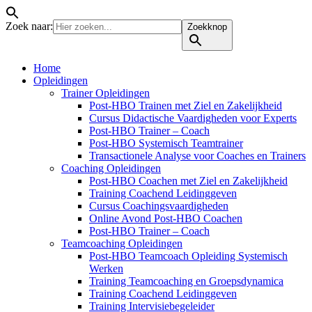
Zoek naar:
Zoekknop
Home
Opleidingen
Trainer Opleidingen
Post-HBO Trainen met Ziel en Zakelijkheid
Cursus Didactische Vaardigheden voor Experts
Post-HBO Trainer – Coach
Post-HBO Systemisch Teamtrainer
Transactionele Analyse voor Coaches en Trainers
Coaching Opleidingen
Post-HBO Coachen met Ziel en Zakelijkheid
Training Coachend Leidinggeven
Cursus Coachingsvaardigheden
Online Avond Post-HBO Coachen
Post-HBO Trainer – Coach
Teamcoaching Opleidingen
Post-HBO Teamcoach Opleiding Systemisch
Werken
Training Teamcoaching en Groepsdynamica
Training Coachend Leidinggeven
Training Intervisiebegeleider