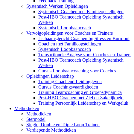
Feedback Training
Systemisch Werken Opleidingen
Systemisch Coachen met Familieopstellingen
Post-HBO Teamcoach Opleiding Systemisch
Werken
Systemisch Loopbaancoach
Vervolgopleidingen voor Coaches en Trainers
Lichaamsgericht Coachen bij Stress en Burn-out
Coachen met Familieopstellingen
Systemisch Loopbaancoach
Transactionele Analyse voor Coaches en Trainers
Post-HBO Teamcoach Opleiding Systemisch
Werken
Cursus Loopbaancoaching voor Coaches
Opleidingen Leiderschap
Training Coachend Leidinggeven
Cursus Coachingsvaardigheden
Training Teamcoaching en Groepsdynamica
Post-HBO Coachen met Ziel en Zakelijkheid
Training Persoonlijk Leiderschap en Werkgeluk
Methodieken
Methodieken
Stermodel
Single, Double en Triple Loop Trainen
Verdiepende Methodieken