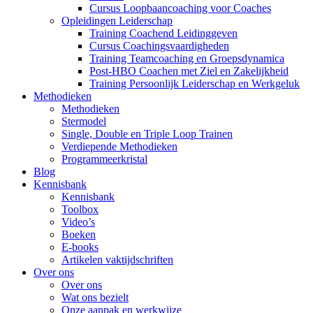
Cursus Loopbaancoaching voor Coaches
Opleidingen Leiderschap
Training Coachend Leidinggeven
Cursus Coachingsvaardigheden
Training Teamcoaching en Groepsdynamica
Post-HBO Coachen met Ziel en Zakelijkheid
Training Persoonlijk Leiderschap en Werkgeluk
Methodieken
Methodieken
Stermodel
Single, Double en Triple Loop Trainen
Verdiepende Methodieken
Programmeerkristal
Blog
Kennisbank
Kennisbank
Toolbox
Video’s
Boeken
E-books
Artikelen vaktijdschriften
Over ons
Over ons
Wat ons bezielt
Onze aanpak en werkwijze