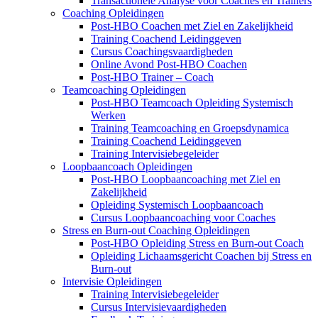
Transactionele Analyse voor Coaches en Trainers
Coaching Opleidingen
Post-HBO Coachen met Ziel en Zakelijkheid
Training Coachend Leidinggeven
Cursus Coachingsvaardigheden
Online Avond Post-HBO Coachen
Post-HBO Trainer – Coach
Teamcoaching Opleidingen
Post-HBO Teamcoach Opleiding Systemisch
Werken
Training Teamcoaching en Groepsdynamica
Training Coachend Leidinggeven
Training Intervisiebegeleider
Loopbaancoach Opleidingen
Post-HBO Loopbaancoaching met Ziel en
Zakelijkheid
Opleiding Systemisch Loopbaancoach
Cursus Loopbaancoaching voor Coaches
Stress en Burn-out Coaching Opleidingen
Post-HBO Opleiding Stress en Burn-out Coach
Opleiding Lichaamsgericht Coachen bij Stress en
Burn-out
Intervisie Opleidingen
Training Intervisiebegeleider
Cursus Intervisievaardigheden