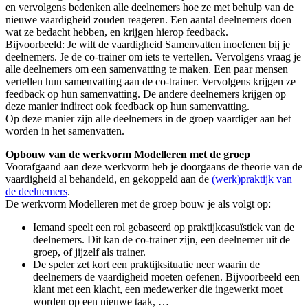
en vervolgens bedenken alle deelnemers hoe ze met behulp van de
nieuwe vaardigheid zouden reageren. Een aantal deelnemers doen
wat ze bedacht hebben, en krijgen hierop feedback.
Bijvoorbeeld: Je wilt de vaardigheid Samenvatten inoefenen bij je
deelnemers. Je de co-trainer om iets te vertellen. Vervolgens vraag je
alle deelnemers om een samenvatting te maken. Een paar mensen
vertellen hun samenvatting aan de co-trainer. Vervolgens krijgen ze
feedback op hun samenvatting. De andere deelnemers krijgen op
deze manier indirect ook feedback op hun samenvatting.
Op deze manier zijn alle deelnemers in de groep vaardiger aan het
worden in het samenvatten.
Opbouw van de werkvorm Modelleren met de groep
Voorafgaand aan deze werkvorm heb je doorgaans de theorie van de
vaardigheid al behandeld, en gekoppeld aan de
(werk)praktijk van
de deelnemers
.
De werkvorm Modelleren met de groep bouw je als volgt op:
Iemand speelt een rol gebaseerd op praktijkcasuïstiek van de
deelnemers. Dit kan de co-trainer zijn, een deelnemer uit de
groep, of jijzelf als trainer.
De speler zet kort een praktijksituatie neer waarin de
deelnemers de vaardigheid moeten oefenen. Bijvoorbeeld een
klant met een klacht, een medewerker die ingewerkt moet
worden op een nieuwe taak, …