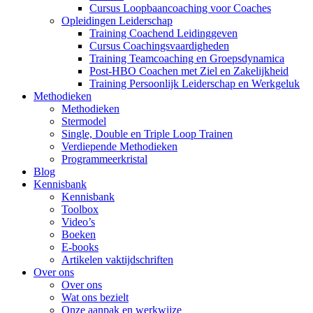
Cursus Loopbaancoaching voor Coaches
Opleidingen Leiderschap
Training Coachend Leidinggeven
Cursus Coachingsvaardigheden
Training Teamcoaching en Groepsdynamica
Post-HBO Coachen met Ziel en Zakelijkheid
Training Persoonlijk Leiderschap en Werkgeluk
Methodieken
Methodieken
Stermodel
Single, Double en Triple Loop Trainen
Verdiepende Methodieken
Programmeerkristal
Blog
Kennisbank
Kennisbank
Toolbox
Video’s
Boeken
E-books
Artikelen vaktijdschriften
Over ons
Over ons
Wat ons bezielt
Onze aanpak en werkwijze