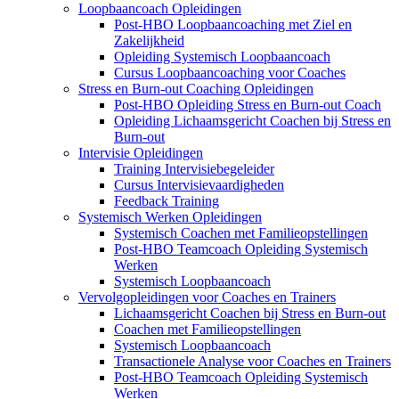
Loopbaancoach Opleidingen
Post-HBO Loopbaancoaching met Ziel en
Zakelijkheid
Opleiding Systemisch Loopbaancoach
Cursus Loopbaancoaching voor Coaches
Stress en Burn-out Coaching Opleidingen
Post-HBO Opleiding Stress en Burn-out Coach
Opleiding Lichaamsgericht Coachen bij Stress en
Burn-out
Intervisie Opleidingen
Training Intervisiebegeleider
Cursus Intervisievaardigheden
Feedback Training
Systemisch Werken Opleidingen
Systemisch Coachen met Familieopstellingen
Post-HBO Teamcoach Opleiding Systemisch
Werken
Systemisch Loopbaancoach
Vervolgopleidingen voor Coaches en Trainers
Lichaamsgericht Coachen bij Stress en Burn-out
Coachen met Familieopstellingen
Systemisch Loopbaancoach
Transactionele Analyse voor Coaches en Trainers
Post-HBO Teamcoach Opleiding Systemisch
Werken