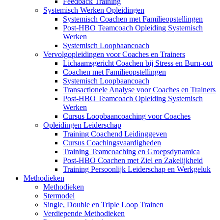
Feedback Training
Systemisch Werken Opleidingen
Systemisch Coachen met Familieopstellingen
Post-HBO Teamcoach Opleiding Systemisch
Werken
Systemisch Loopbaancoach
Vervolgopleidingen voor Coaches en Trainers
Lichaamsgericht Coachen bij Stress en Burn-out
Coachen met Familieopstellingen
Systemisch Loopbaancoach
Transactionele Analyse voor Coaches en Trainers
Post-HBO Teamcoach Opleiding Systemisch
Werken
Cursus Loopbaancoaching voor Coaches
Opleidingen Leiderschap
Training Coachend Leidinggeven
Cursus Coachingsvaardigheden
Training Teamcoaching en Groepsdynamica
Post-HBO Coachen met Ziel en Zakelijkheid
Training Persoonlijk Leiderschap en Werkgeluk
Methodieken
Methodieken
Stermodel
Single, Double en Triple Loop Trainen
Verdiepende Methodieken