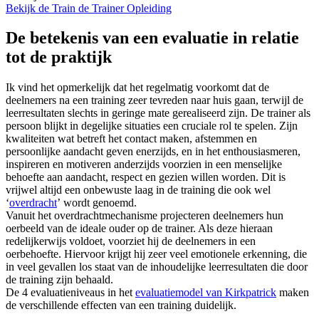
Bekijk de Train de Trainer Opleiding
De betekenis van een evaluatie in relatie
tot de praktijk
Ik vind het opmerkelijk dat het regelmatig voorkomt dat de
deelnemers na een training zeer tevreden naar huis gaan, terwijl de
leerresultaten slechts in geringe mate gerealiseerd zijn. De trainer als
persoon blijkt in degelijke situaties een cruciale rol te spelen. Zijn
kwaliteiten wat betreft het contact maken, afstemmen en
persoonlijke aandacht geven enerzijds, en in het enthousiasmeren,
inspireren en motiveren anderzijds voorzien in een menselijke
behoefte aan aandacht, respect en gezien willen worden. Dit is
vrijwel altijd een onbewuste laag in de training die ook wel
‘
overdracht
’ wordt genoemd.
Vanuit het overdrachtmechanisme projecteren deelnemers hun
oerbeeld van de ideale ouder op de trainer. Als deze hieraan
redelijkerwijs voldoet, voorziet hij de deelnemers in een
oerbehoefte. Hiervoor krijgt hij zeer veel emotionele erkenning, die
in veel gevallen los staat van de inhoudelijke leerresultaten die door
de training zijn behaald.
De 4 evaluatieniveaus in het
evaluatiemodel van Kirkpatrick
maken
de verschillende effecten van een training duidelijk.