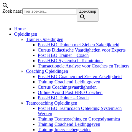
Zoek naar:
Zoekknop
Home
Opleidingen
Trainer Opleidingen
Post-HBO Trainen met Ziel en Zakelijkheid
Cursus Didactische Vaardigheden voor Experts
Post-HBO Trainer – Coach
Post-HBO Systemisch Teamtrainer
Transactionele Analyse voor Coaches en Trainers
Coaching Opleidingen
Post-HBO Coachen met Ziel en Zakelijkheid
Training Coachend Leidinggeven
Cursus Coachingsvaardigheden
Online Avond Post-HBO Coachen
Post-HBO Trainer – Coach
Teamcoaching Opleidingen
Post-HBO Teamcoach Opleiding Systemisch
Werken
Training Teamcoaching en Groepsdynamica
Training Coachend Leidinggeven
Training Intervisiebegeleider