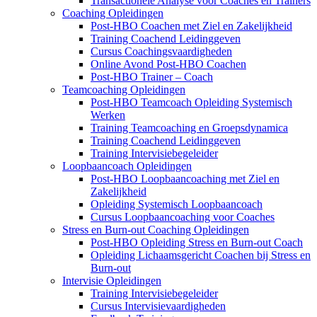
Transactionele Analyse voor Coaches en Trainers
Coaching Opleidingen
Post-HBO Coachen met Ziel en Zakelijkheid
Training Coachend Leidinggeven
Cursus Coachingsvaardigheden
Online Avond Post-HBO Coachen
Post-HBO Trainer – Coach
Teamcoaching Opleidingen
Post-HBO Teamcoach Opleiding Systemisch
Werken
Training Teamcoaching en Groepsdynamica
Training Coachend Leidinggeven
Training Intervisiebegeleider
Loopbaancoach Opleidingen
Post-HBO Loopbaancoaching met Ziel en
Zakelijkheid
Opleiding Systemisch Loopbaancoach
Cursus Loopbaancoaching voor Coaches
Stress en Burn-out Coaching Opleidingen
Post-HBO Opleiding Stress en Burn-out Coach
Opleiding Lichaamsgericht Coachen bij Stress en
Burn-out
Intervisie Opleidingen
Training Intervisiebegeleider
Cursus Intervisievaardigheden