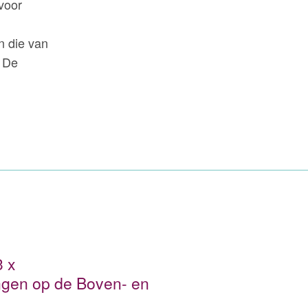
voor
n die van
. De
3 x
ngen op de Boven- en