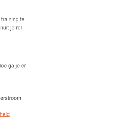
training te
uit je rol
oe ga je er
derstroom
kheid