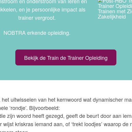
stroom en onderstroom van leren en
kkelen, en je persoonlijke impact als
trainer vergroot.
NOBTRA erkende opleiding.
Bekijk de Train de Trainer Opleiding
k het uitwisselen van het kernwoord wat dynamischer m
nele ‘rondje’. Bijvoorbeeld:
ie zijn woord heeft gezegd, geeft de beurt door aan iem
r wijst kriskras iemand aan, of ‘trekt loodjes’ waarop d