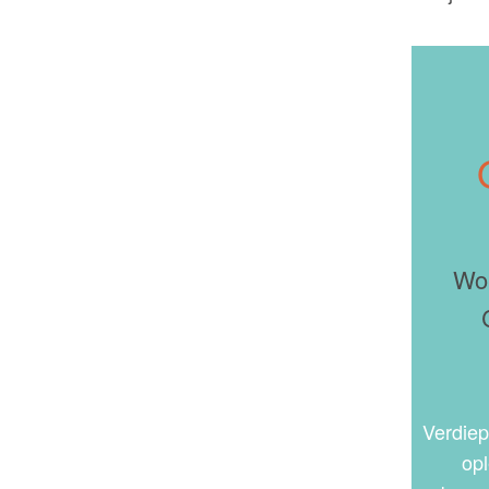
Wor
Verdiep
opl