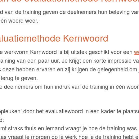
nd van de training geven de deelnemers hun beleving va
 één woord weer.
luatiemethode Kernwoord
e werkvorm Kernwoord is bij uitstek geschikt voor een
w
raining van een paar uur. Je krijgt een korte impressie v
 deze hebben ervaren en zij krijgen de gelegenheid om 
s terug te geven.
de deelnemers om hun indruk van de training in één woo
‘opleuken’ door het evaluatiewoord in een kader te plaats
d:
omt straks thuis en iemand vraagt je hoe de training was.
aas vraagt je morgen op je werk hoe je de training hebt e