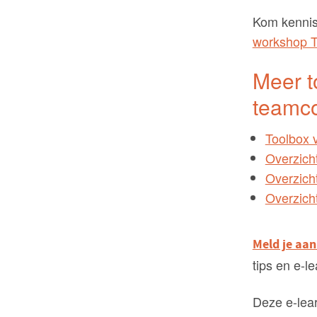
Kom kennis
workshop T
Meer t
teamc
Toolbox 
Overzich
Overzich
Overzich
Meld je aan
tips en e-l
Deze e-lear