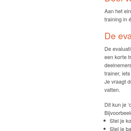
Aan het ei
training in
De eva
De evaluati
een korte t
deelnemers
trainer, iet
Je vraagt 
vatten.
Dit kun je 
Bijvoorbeel
Stel je k
Stel je b