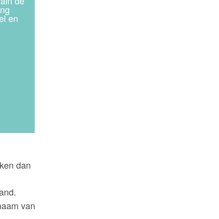
aken dan
and.
e naam van