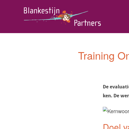
s
Training O
De evaluati
ken. De wer
Doel v