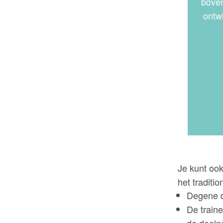
boven
ontwi
Je kunt oo
het traditio
Degene d
De traine