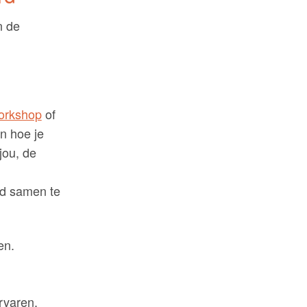
n de
orkshop
of
an hoe je
jou, de
rd samen te
en.
rvaren.