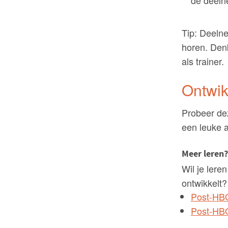
de deeln
Tip: Deelne
horen. Denk
als trainer.
Ontwik
Probeer dez
een leuke a
Meer leren?
Wil je ler
ontwikkelt?
Post-HBO 
Post-HBO