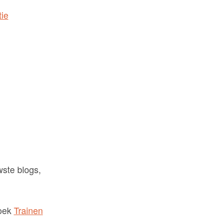
tie
wste blogs,
boek
Trainen