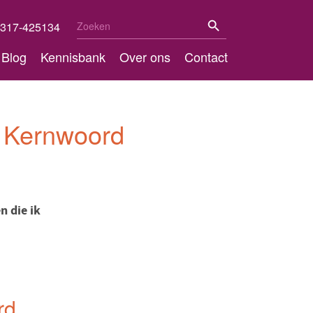
Zoekknop
Zoek
317-425134
naar:
Blog
Kennisbank
Over ons
Contact
e Kernwoord
 die ik
rd