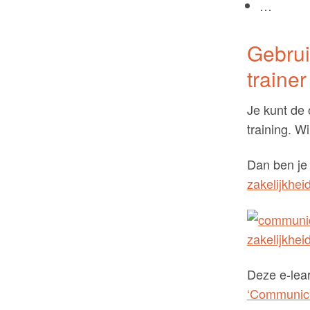
…
Gebrui
trainer
Je kunt de 
training. W
Dan ben je
zakelijkhei
Deze e-lea
‘Communicer