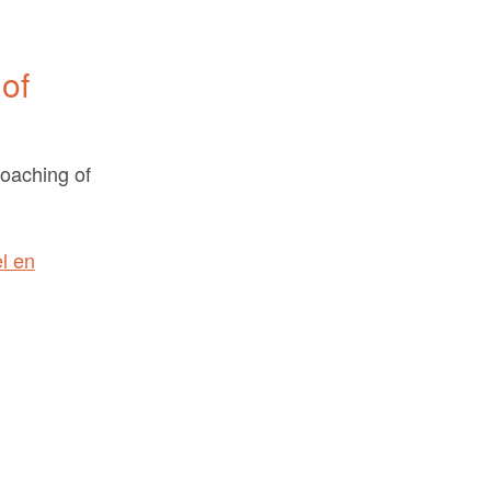
of
coaching of
l en