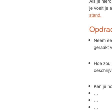
Als je hier
je voelt je
stand.
Opdra
Neem een 
geraakt v
Hoe zou j
beschrijv
Ken je n
…
…
…