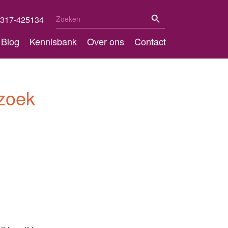
Zoekknop
Zoek
317-425134
naar:
Blog
Kennisbank
Over ons
Contact
zoek