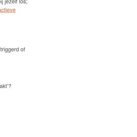
 jezelf los;
actieve
triggerd of
akt’?