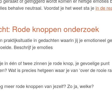
op geraakt of getriggerd wordt komen er heftige emoties bij
 alles behalve neutraal. Voordat je het weet sta je
in de re
cht: Rode knoppen onderzoek
praktijksituatie in gedachten waarin jij je emotioneel ge
oelde. Beschrijf je emoties
e in één of twee zinnen je rode knop, je gevoelige punt
en? Wat is precies hetgeen waar je van ‘over de rooie ra
og meer rode knoppen van jezelf? Zo ja, welke?