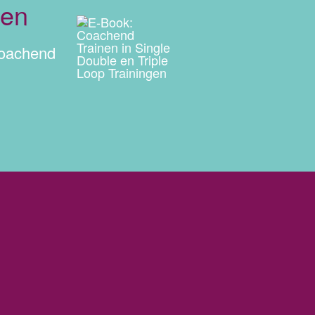
gen
coachend