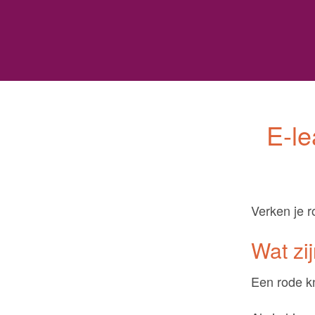
s
E-l
Verken je r
Wat zi
Een rode kn