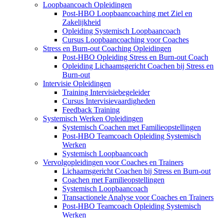
Loopbaancoach Opleidingen
Post-HBO Loopbaancoaching met Ziel en
Zakelijkheid
Opleiding Systemisch Loopbaancoach
Cursus Loopbaancoaching voor Coaches
Stress en Burn-out Coaching Opleidingen
Post-HBO Opleiding Stress en Burn-out Coach
Opleiding Lichaamsgericht Coachen bij Stress en
Burn-out
Intervisie Opleidingen
Training Intervisiebegeleider
Cursus Intervisievaardigheden
Feedback Training
Systemisch Werken Opleidingen
Systemisch Coachen met Familieopstellingen
Post-HBO Teamcoach Opleiding Systemisch
Werken
Systemisch Loopbaancoach
Vervolgopleidingen voor Coaches en Trainers
Lichaamsgericht Coachen bij Stress en Burn-out
Coachen met Familieopstellingen
Systemisch Loopbaancoach
Transactionele Analyse voor Coaches en Trainers
Post-HBO Teamcoach Opleiding Systemisch
Werken