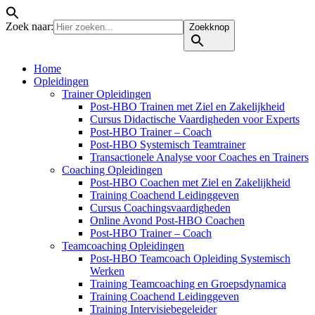
Zoek naar:
Zoekknop
Home
Opleidingen
Trainer Opleidingen
Post-HBO Trainen met Ziel en Zakelijkheid
Cursus Didactische Vaardigheden voor Experts
Post-HBO Trainer – Coach
Post-HBO Systemisch Teamtrainer
Transactionele Analyse voor Coaches en Trainers
Coaching Opleidingen
Post-HBO Coachen met Ziel en Zakelijkheid
Training Coachend Leidinggeven
Cursus Coachingsvaardigheden
Online Avond Post-HBO Coachen
Post-HBO Trainer – Coach
Teamcoaching Opleidingen
Post-HBO Teamcoach Opleiding Systemisch
Werken
Training Teamcoaching en Groepsdynamica
Training Coachend Leidinggeven
Training Intervisiebegeleider