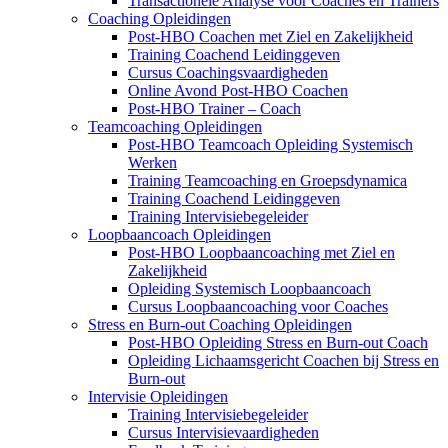
Transactionele Analyse voor Coaches en Trainers
Coaching Opleidingen
Post-HBO Coachen met Ziel en Zakelijkheid
Training Coachend Leidinggeven
Cursus Coachingsvaardigheden
Online Avond Post-HBO Coachen
Post-HBO Trainer – Coach
Teamcoaching Opleidingen
Post-HBO Teamcoach Opleiding Systemisch
Werken
Training Teamcoaching en Groepsdynamica
Training Coachend Leidinggeven
Training Intervisiebegeleider
Loopbaancoach Opleidingen
Post-HBO Loopbaancoaching met Ziel en
Zakelijkheid
Opleiding Systemisch Loopbaancoach
Cursus Loopbaancoaching voor Coaches
Stress en Burn-out Coaching Opleidingen
Post-HBO Opleiding Stress en Burn-out Coach
Opleiding Lichaamsgericht Coachen bij Stress en
Burn-out
Intervisie Opleidingen
Training Intervisiebegeleider
Cursus Intervisievaardigheden