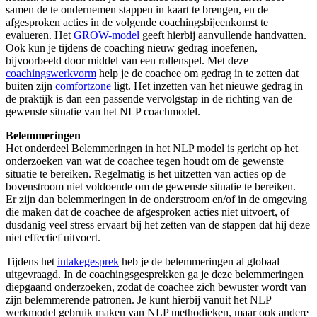
samen de te ondernemen stappen in kaart te brengen, en de
afgesproken acties in de volgende coachingsbijeenkomst te
evalueren. Het
GROW-model
geeft hierbij aanvullende handvatten.
Ook kun je tijdens de coaching nieuw gedrag inoefenen,
bijvoorbeeld door middel van een rollenspel. Met deze
coachingswerkvorm
help je de coachee om gedrag in te zetten dat
buiten zijn
comfortzone
ligt. Het inzetten van het nieuwe gedrag in
de praktijk is dan een passende vervolgstap in de richting van de
gewenste situatie van het NLP coachmodel.
Belemmeringen
Het onderdeel Belemmeringen in het NLP model is gericht op het
onderzoeken van wat de coachee tegen houdt om de gewenste
situatie te bereiken. Regelmatig is het uitzetten van acties op de
bovenstroom niet voldoende om de gewenste situatie te bereiken.
Er zijn dan belemmeringen in de onderstroom en/of in de omgeving
die maken dat de coachee de afgesproken acties niet uitvoert, of
dusdanig veel stress ervaart bij het zetten van de stappen dat hij deze
niet effectief uitvoert.
Tijdens het
intakegesprek
heb je de belemmeringen al globaal
uitgevraagd. In de coachingsgesprekken ga je deze belemmeringen
diepgaand onderzoeken, zodat de coachee zich bewuster wordt van
zijn belemmerende patronen. Je kunt hierbij vanuit het NLP
werkmodel gebruik maken van NLP methodieken, maar ook andere