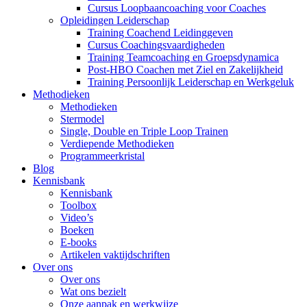
Cursus Loopbaancoaching voor Coaches
Opleidingen Leiderschap
Training Coachend Leidinggeven
Cursus Coachingsvaardigheden
Training Teamcoaching en Groepsdynamica
Post-HBO Coachen met Ziel en Zakelijkheid
Training Persoonlijk Leiderschap en Werkgeluk
Methodieken
Methodieken
Stermodel
Single, Double en Triple Loop Trainen
Verdiepende Methodieken
Programmeerkristal
Blog
Kennisbank
Kennisbank
Toolbox
Video’s
Boeken
E-books
Artikelen vaktijdschriften
Over ons
Over ons
Wat ons bezielt
Onze aanpak en werkwijze