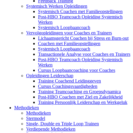
Feedback Training
Systemisch Werken Opleidingen
Systemisch Coachen met Familieopstellingen
Post-HBO Teamcoach Opleiding Systemisch
Werken
Systemisch Loopbaancoach
Vervolgopleidingen voor Coaches en Trainers
Lichaamsgericht Coachen bij Stress en Burn-out
Coachen met Familieopstellingen
Systemisch Loopbaancoach
Transactionele Analyse voor Coaches en Trainers
Post-HBO Teamcoach Opleiding Systemisch
Werken
Cursus Loopbaancoaching voor Coaches
Opleidingen Leiderschap
Training Coachend Leidinggeven
Cursus Coachingsvaardigheden
Training Teamcoaching en Groepsdynamica
Post-HBO Coachen met Ziel en Zakelijkheid
Training Persoonlijk Leiderschap en Werkgeluk
Methodieken
Methodieken
Stermodel
Single, Double en Triple Loop Trainen
Verdiepende Methodieken