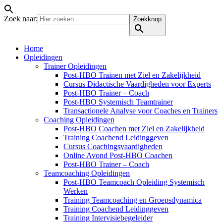
Zoek naar:
Zoekknop
Home
Opleidingen
Trainer Opleidingen
Post-HBO Trainen met Ziel en Zakelijkheid
Cursus Didactische Vaardigheden voor Experts
Post-HBO Trainer – Coach
Post-HBO Systemisch Teamtrainer
Transactionele Analyse voor Coaches en Trainers
Coaching Opleidingen
Post-HBO Coachen met Ziel en Zakelijkheid
Training Coachend Leidinggeven
Cursus Coachingsvaardigheden
Online Avond Post-HBO Coachen
Post-HBO Trainer – Coach
Teamcoaching Opleidingen
Post-HBO Teamcoach Opleiding Systemisch
Werken
Training Teamcoaching en Groepsdynamica
Training Coachend Leidinggeven
Training Intervisiebegeleider