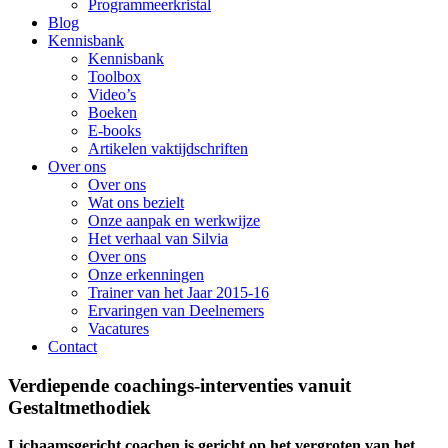
Programmeerkristal
Blog
Kennisbank
Kennisbank
Toolbox
Video’s
Boeken
E-books
Artikelen vaktijdschriften
Over ons
Over ons
Wat ons bezielt
Onze aanpak en werkwijze
Het verhaal van Silvia
Over ons
Onze erkenningen
Trainer van het Jaar 2015-16
Ervaringen van Deelnemers
Vacatures
Contact
Verdiepende coachings-interventies vanuit
Gestaltmethodiek
Lichaamsgericht coachen is gericht op het vergroten van het