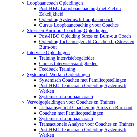
Loopbaancoach Opleidingen
Post-HBO Loopbaancoaching met Ziel en
Zakelijkheid
Opleiding Systemisch Loopbaancoach
Cursus Loopbaancoaching voor Coaches
Stress en Burn-out Coaching Opleidingen
Post-HBO Opleiding Stress en Burn-out Coach
Opleiding Lichaamsgericht Coachen bij Stress en
Burn-out
Intervisie Opleidingen
Training Intervisiebegeleider
Cursus Intervisievaardigheden
Feedback Training
Systemisch Werken Opleidingen
Systemisch Coachen met Familieopstellingen
Post-HBO Teamcoach Opleiding Systemisch
Werken
Systemisch Loopbaancoach
Vervolgopleidingen voor Coaches en Trainers
Lichaamsgericht Coachen bij Stress en Burn-out
Coachen met Familieopstellingen
Systemisch Loopbaancoach
Transactionele Analyse voor Coaches en Trainers
Post-HBO Teamcoach Opleiding Systemisch
Werken