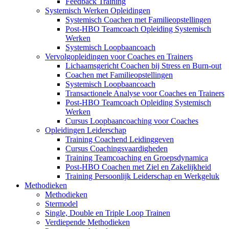
Feedback Training
Systemisch Werken Opleidingen
Systemisch Coachen met Familieopstellingen
Post-HBO Teamcoach Opleiding Systemisch
Werken
Systemisch Loopbaancoach
Vervolgopleidingen voor Coaches en Trainers
Lichaamsgericht Coachen bij Stress en Burn-out
Coachen met Familieopstellingen
Systemisch Loopbaancoach
Transactionele Analyse voor Coaches en Trainers
Post-HBO Teamcoach Opleiding Systemisch
Werken
Cursus Loopbaancoaching voor Coaches
Opleidingen Leiderschap
Training Coachend Leidinggeven
Cursus Coachingsvaardigheden
Training Teamcoaching en Groepsdynamica
Post-HBO Coachen met Ziel en Zakelijkheid
Training Persoonlijk Leiderschap en Werkgeluk
Methodieken
Methodieken
Stermodel
Single, Double en Triple Loop Trainen
Verdiepende Methodieken