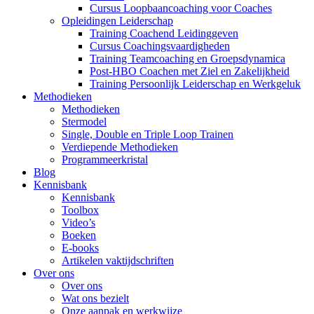
Cursus Loopbaancoaching voor Coaches
Opleidingen Leiderschap
Training Coachend Leidinggeven
Cursus Coachingsvaardigheden
Training Teamcoaching en Groepsdynamica
Post-HBO Coachen met Ziel en Zakelijkheid
Training Persoonlijk Leiderschap en Werkgeluk
Methodieken
Methodieken
Stermodel
Single, Double en Triple Loop Trainen
Verdiepende Methodieken
Programmeerkristal
Blog
Kennisbank
Kennisbank
Toolbox
Video’s
Boeken
E-books
Artikelen vaktijdschriften
Over ons
Over ons
Wat ons bezielt
Onze aanpak en werkwijze