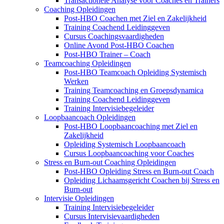
Transactionele Analyse voor Coaches en Trainers
Coaching Opleidingen
Post-HBO Coachen met Ziel en Zakelijkheid
Training Coachend Leidinggeven
Cursus Coachingsvaardigheden
Online Avond Post-HBO Coachen
Post-HBO Trainer – Coach
Teamcoaching Opleidingen
Post-HBO Teamcoach Opleiding Systemisch
Werken
Training Teamcoaching en Groepsdynamica
Training Coachend Leidinggeven
Training Intervisiebegeleider
Loopbaancoach Opleidingen
Post-HBO Loopbaancoaching met Ziel en
Zakelijkheid
Opleiding Systemisch Loopbaancoach
Cursus Loopbaancoaching voor Coaches
Stress en Burn-out Coaching Opleidingen
Post-HBO Opleiding Stress en Burn-out Coach
Opleiding Lichaamsgericht Coachen bij Stress en
Burn-out
Intervisie Opleidingen
Training Intervisiebegeleider
Cursus Intervisievaardigheden