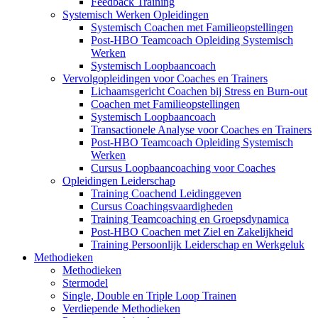
Feedback Training
Systemisch Werken Opleidingen
Systemisch Coachen met Familieopstellingen
Post-HBO Teamcoach Opleiding Systemisch
Werken
Systemisch Loopbaancoach
Vervolgopleidingen voor Coaches en Trainers
Lichaamsgericht Coachen bij Stress en Burn-out
Coachen met Familieopstellingen
Systemisch Loopbaancoach
Transactionele Analyse voor Coaches en Trainers
Post-HBO Teamcoach Opleiding Systemisch
Werken
Cursus Loopbaancoaching voor Coaches
Opleidingen Leiderschap
Training Coachend Leidinggeven
Cursus Coachingsvaardigheden
Training Teamcoaching en Groepsdynamica
Post-HBO Coachen met Ziel en Zakelijkheid
Training Persoonlijk Leiderschap en Werkgeluk
Methodieken
Methodieken
Stermodel
Single, Double en Triple Loop Trainen
Verdiepende Methodieken