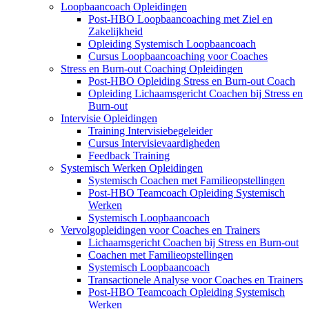
Loopbaancoach Opleidingen
Post-HBO Loopbaancoaching met Ziel en
Zakelijkheid
Opleiding Systemisch Loopbaancoach
Cursus Loopbaancoaching voor Coaches
Stress en Burn-out Coaching Opleidingen
Post-HBO Opleiding Stress en Burn-out Coach
Opleiding Lichaamsgericht Coachen bij Stress en
Burn-out
Intervisie Opleidingen
Training Intervisiebegeleider
Cursus Intervisievaardigheden
Feedback Training
Systemisch Werken Opleidingen
Systemisch Coachen met Familieopstellingen
Post-HBO Teamcoach Opleiding Systemisch
Werken
Systemisch Loopbaancoach
Vervolgopleidingen voor Coaches en Trainers
Lichaamsgericht Coachen bij Stress en Burn-out
Coachen met Familieopstellingen
Systemisch Loopbaancoach
Transactionele Analyse voor Coaches en Trainers
Post-HBO Teamcoach Opleiding Systemisch
Werken