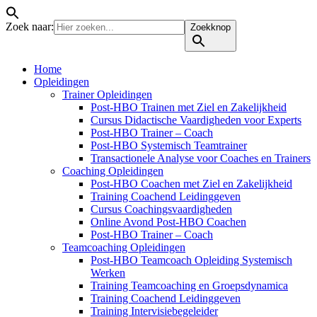
Zoek naar:
Zoekknop
Home
Opleidingen
Trainer Opleidingen
Post-HBO Trainen met Ziel en Zakelijkheid
Cursus Didactische Vaardigheden voor Experts
Post-HBO Trainer – Coach
Post-HBO Systemisch Teamtrainer
Transactionele Analyse voor Coaches en Trainers
Coaching Opleidingen
Post-HBO Coachen met Ziel en Zakelijkheid
Training Coachend Leidinggeven
Cursus Coachingsvaardigheden
Online Avond Post-HBO Coachen
Post-HBO Trainer – Coach
Teamcoaching Opleidingen
Post-HBO Teamcoach Opleiding Systemisch
Werken
Training Teamcoaching en Groepsdynamica
Training Coachend Leidinggeven
Training Intervisiebegeleider