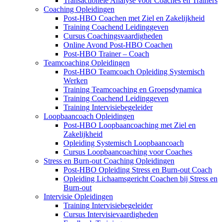
Transactionele Analyse voor Coaches en Trainers
Coaching Opleidingen
Post-HBO Coachen met Ziel en Zakelijkheid
Training Coachend Leidinggeven
Cursus Coachingsvaardigheden
Online Avond Post-HBO Coachen
Post-HBO Trainer – Coach
Teamcoaching Opleidingen
Post-HBO Teamcoach Opleiding Systemisch
Werken
Training Teamcoaching en Groepsdynamica
Training Coachend Leidinggeven
Training Intervisiebegeleider
Loopbaancoach Opleidingen
Post-HBO Loopbaancoaching met Ziel en
Zakelijkheid
Opleiding Systemisch Loopbaancoach
Cursus Loopbaancoaching voor Coaches
Stress en Burn-out Coaching Opleidingen
Post-HBO Opleiding Stress en Burn-out Coach
Opleiding Lichaamsgericht Coachen bij Stress en
Burn-out
Intervisie Opleidingen
Training Intervisiebegeleider
Cursus Intervisievaardigheden