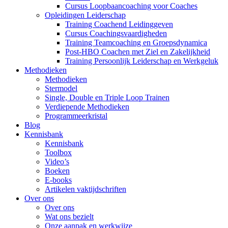
Cursus Loopbaancoaching voor Coaches
Opleidingen Leiderschap
Training Coachend Leidinggeven
Cursus Coachingsvaardigheden
Training Teamcoaching en Groepsdynamica
Post-HBO Coachen met Ziel en Zakelijkheid
Training Persoonlijk Leiderschap en Werkgeluk
Methodieken
Methodieken
Stermodel
Single, Double en Triple Loop Trainen
Verdiepende Methodieken
Programmeerkristal
Blog
Kennisbank
Kennisbank
Toolbox
Video’s
Boeken
E-books
Artikelen vaktijdschriften
Over ons
Over ons
Wat ons bezielt
Onze aanpak en werkwijze