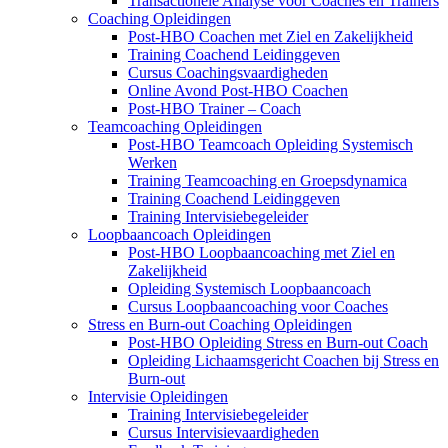
Transactionele Analyse voor Coaches en Trainers
Coaching Opleidingen
Post-HBO Coachen met Ziel en Zakelijkheid
Training Coachend Leidinggeven
Cursus Coachingsvaardigheden
Online Avond Post-HBO Coachen
Post-HBO Trainer – Coach
Teamcoaching Opleidingen
Post-HBO Teamcoach Opleiding Systemisch
Werken
Training Teamcoaching en Groepsdynamica
Training Coachend Leidinggeven
Training Intervisiebegeleider
Loopbaancoach Opleidingen
Post-HBO Loopbaancoaching met Ziel en
Zakelijkheid
Opleiding Systemisch Loopbaancoach
Cursus Loopbaancoaching voor Coaches
Stress en Burn-out Coaching Opleidingen
Post-HBO Opleiding Stress en Burn-out Coach
Opleiding Lichaamsgericht Coachen bij Stress en
Burn-out
Intervisie Opleidingen
Training Intervisiebegeleider
Cursus Intervisievaardigheden