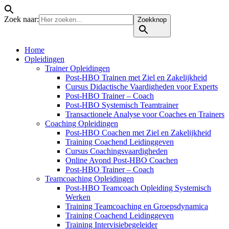
Zoek naar:
Zoekknop
Home
Opleidingen
Trainer Opleidingen
Post-HBO Trainen met Ziel en Zakelijkheid
Cursus Didactische Vaardigheden voor Experts
Post-HBO Trainer – Coach
Post-HBO Systemisch Teamtrainer
Transactionele Analyse voor Coaches en Trainers
Coaching Opleidingen
Post-HBO Coachen met Ziel en Zakelijkheid
Training Coachend Leidinggeven
Cursus Coachingsvaardigheden
Online Avond Post-HBO Coachen
Post-HBO Trainer – Coach
Teamcoaching Opleidingen
Post-HBO Teamcoach Opleiding Systemisch
Werken
Training Teamcoaching en Groepsdynamica
Training Coachend Leidinggeven
Training Intervisiebegeleider