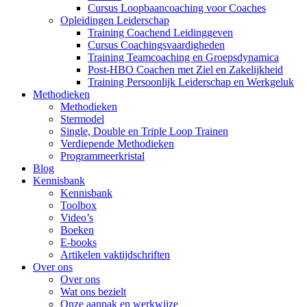
Cursus Loopbaancoaching voor Coaches
Opleidingen Leiderschap
Training Coachend Leidinggeven
Cursus Coachingsvaardigheden
Training Teamcoaching en Groepsdynamica
Post-HBO Coachen met Ziel en Zakelijkheid
Training Persoonlijk Leiderschap en Werkgeluk
Methodieken
Methodieken
Stermodel
Single, Double en Triple Loop Trainen
Verdiepende Methodieken
Programmeerkristal
Blog
Kennisbank
Kennisbank
Toolbox
Video’s
Boeken
E-books
Artikelen vaktijdschriften
Over ons
Over ons
Wat ons bezielt
Onze aanpak en werkwijze