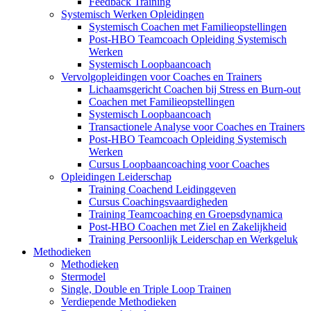
Feedback Training
Systemisch Werken Opleidingen
Systemisch Coachen met Familieopstellingen
Post-HBO Teamcoach Opleiding Systemisch
Werken
Systemisch Loopbaancoach
Vervolgopleidingen voor Coaches en Trainers
Lichaamsgericht Coachen bij Stress en Burn-out
Coachen met Familieopstellingen
Systemisch Loopbaancoach
Transactionele Analyse voor Coaches en Trainers
Post-HBO Teamcoach Opleiding Systemisch
Werken
Cursus Loopbaancoaching voor Coaches
Opleidingen Leiderschap
Training Coachend Leidinggeven
Cursus Coachingsvaardigheden
Training Teamcoaching en Groepsdynamica
Post-HBO Coachen met Ziel en Zakelijkheid
Training Persoonlijk Leiderschap en Werkgeluk
Methodieken
Methodieken
Stermodel
Single, Double en Triple Loop Trainen
Verdiepende Methodieken