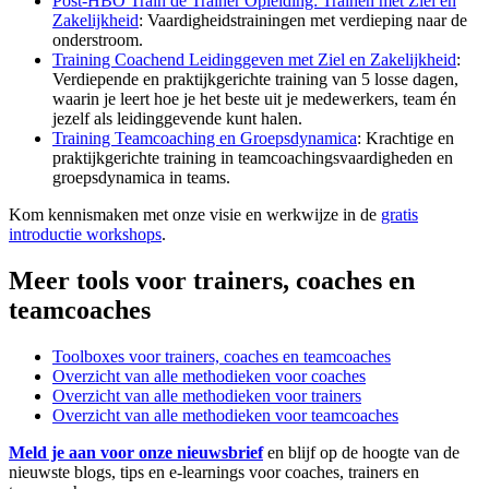
Post-HBO Train de Trainer Opleiding: Trainen met Ziel en
Zakelijkheid
: Vaardigheidstrainingen met verdieping naar de
onderstroom.
Training Coachend Leidinggeven met Ziel en Zakelijkheid
:
Verdiepende en praktijkgerichte training van 5 losse dagen,
waarin je leert hoe je het beste uit je medewerkers, team én
jezelf als leidinggevende kunt halen.
Training Teamcoaching en Groepsdynamica
: Krachtige en
praktijkgerichte training in teamcoachingsvaardigheden en
groepsdynamica in teams.
Kom kennismaken met onze visie en werkwijze in de
gratis
introductie workshops
.
Meer tools voor trainers, coaches en
teamcoaches
Toolboxes voor trainers, coaches en teamcoaches
Overzicht van alle methodieken voor coaches
Overzicht van alle methodieken voor trainers
Overzicht van alle methodieken voor teamcoaches
Meld je aan voor onze nieuwsbrief
en blijf op de hoogte van de
nieuwste blogs, tips en e-learnings voor coaches, trainers en