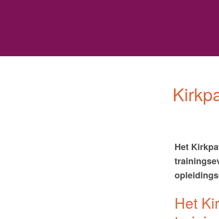
s
Kirkp
Het Kirkpa
trainingse
opleidings
Het Ki