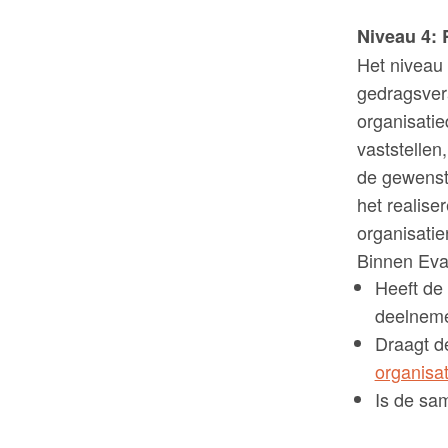
Niveau 4: 
Het niveau 
gedragsver
organisatie
vaststellen
de gewenste
het realise
organisatie
Binnen Eval
Heeft de 
deelnem
Draagt d
organisat
Is de sam