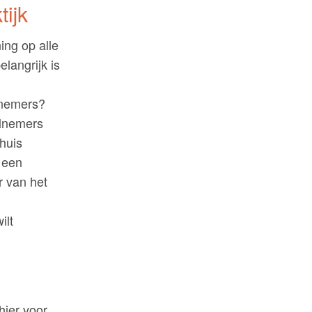
tijk
ing op alle
langrijk is
elnemers?
elnemers
huis
 een
r van het
ilt
hier voor