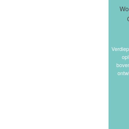
Wor
Verdiep
opl
boven
ontwi