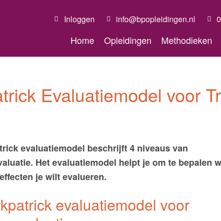
Inloggen
info@bpopleidingen.nl
0
Home
Opleidingen
Methodieken
atrick Evaluatiemodel voor Tr
trick evaluatiemodel beschrijft 4 niveaus van
valuatie. Het evaluatiemodel helpt je om te bepalen 
effecten je wilt evalueren.
rkpatrick evaluatiemodel voor