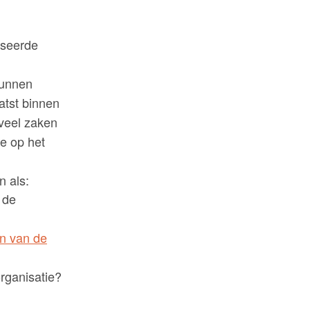
iseerde
kunnen
aatst binnen
 veel zaken
ie op het
n als:
 de
en van de
organisatie?