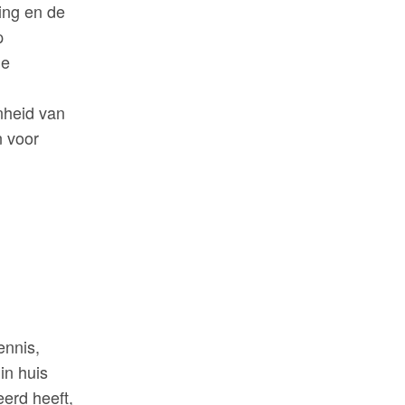
ing en de
p
de
enheid van
n voor
ennis,
in huis
eerd heeft,