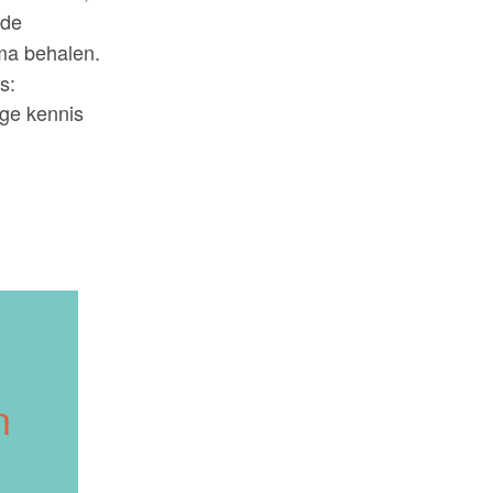
 de
oma behalen.
s:
ige kennis
n