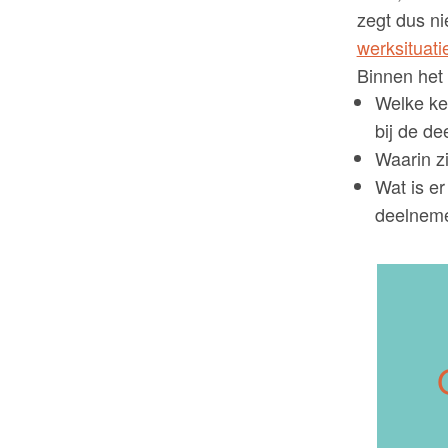
zegt dus ni
werksituati
Binnen het 
Welke ke
bij de d
Waarin z
Wat is e
deelnem