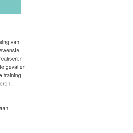
sing van
 gewenste
realiseren
te gevallen
 training
toren.
 aan