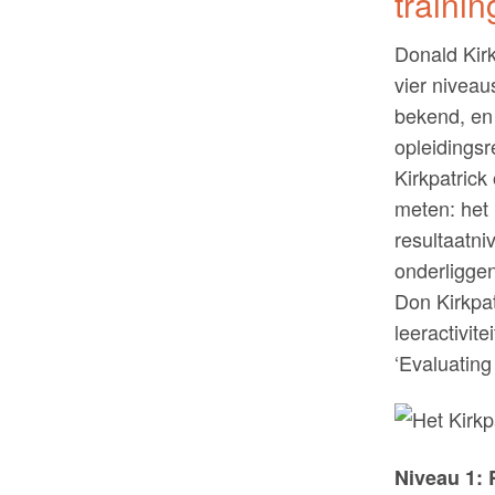
traini
Donald Kirk
vier nivea
bekend, en 
opleidingsr
Kirkpatrick
meten: het 
resultaatni
onderliggen
Don Kirkpat
leeractivite
‘Evaluating
Niveau 1: 