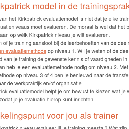
kpatrick model in de trainingsprak
an het Kirkpatrick evaluatiemodel is niet dat je elke train
luatieniveaus moet evalueren. De moraal is wel dat het be
staan op wélk Kirkpatrick niveau je wilt evalueren.
n of je training aansloot bij de leerbehoeften van de de
en evaluatiemethode
op niveau 1. Wil je weten of de de
d van je training de gewenste kennis of vaardigheden in 
n heb je een evaluatiemethode nodig om niveau 2. Met
thode op niveau 3 of 4 ben je benieuwd naar de transfe
ar de werkpraktijk en/of organisatie.
rick evaluatiemodel helpt je om bewust te kiezen wat je w
zodat je je evaluatie hierop kunt inrichten.
kelingspunt voor jou als trainer
kpatrick niveau evalueer jij je training meestal? Wat zijn 