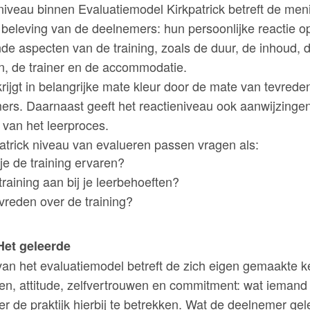
niveau binnen Evaluatiemodel Kirkpatrick betreft de men
beleving van de deelnemers: hun persoonlijke reactie o
de aspecten van de training, zoals de duur, de inhoud, 
, de trainer en de accommodatie.
krijgt in belangrijke mate kleur door de mate van tevred
ers. Daarnaast geeft het reactieniveau ook aanwijzinge
 van het leerproces.
kpatrick niveau van evalueren passen vragen als:
je de training ervaren?
training aan bij je leerbehoeften?
vreden over de training?
Het geleerde
van het evaluatiemodel betreft de zich eigen gemaakte k
n, attitude, zelfvertrouwen en commitment: wat iemand 
er de praktijk hierbij te betrekken. Wat de deelnemer gel