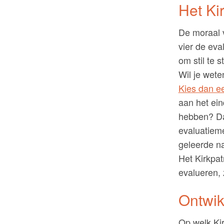
Het Kir
De moraal v
vier de eva
om stil te 
Wil je wete
Kies dan e
aan het ein
hebben? Da
evaluatieme
geleerde na
Het Kirkpat
evalueren, 
Ontwik
Op welk Kir