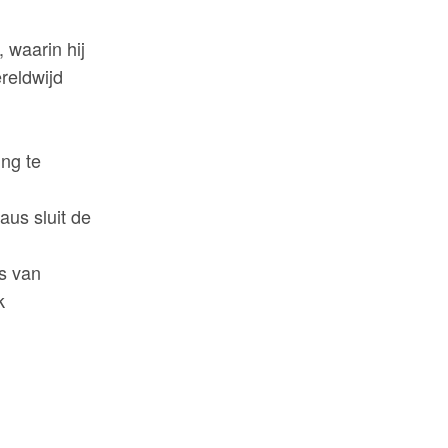
, waarin hij
reldwijd
ing te
aus sluit de
us van
k