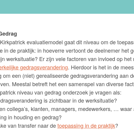
 Gedrag
Kirkpatrick evaluatiemodel gaat dit niveau om de toepas
e in de praktijk: in hoeverre vertoont de deelnemer het
ijn werksituatie? Er zijn vele factoren van invloed op het 
rkelijke gedragsverandering
. Hierdoor is het in de mees
tig om een (niet) gerealiseerde gedragsverandering aan de
ijven. Meestal betreft het een samenspel van diverse fac
patrick niveau van gedrag onderzoek je vragen als:
dragsverandering is zichtbaar in de werksituatie?
n collega’s, klanten, managers, medewerkers, … waar
ing in houding en gedrag?
ake van transfer naar de
toepassing in de praktijk
?