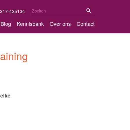
Zoekknop
Zoek
317-425134
naar:
Blog
Kennisbank
Over ons
Contact
aining
welke