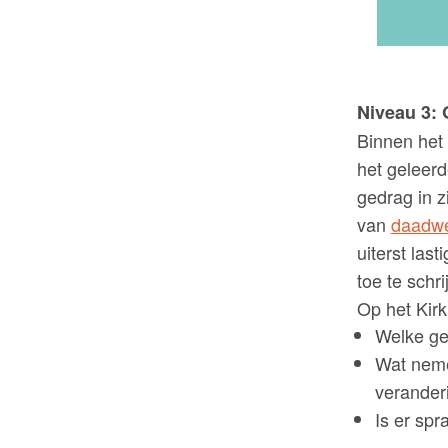
Niveau 3:
Binnen het 
het geleerd
gedrag in z
van
daadwe
uiterst las
toe te schr
Op het Kirk
Welke ge
Wat neme
verander
Is er spr