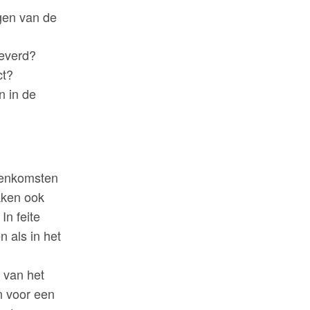
gen van de
leverd?
ct?
n in de
eenkomsten
ekken ook
In feite
 als in het
t van het
n voor een