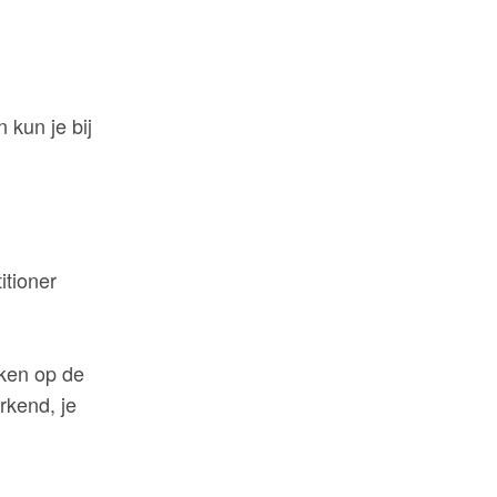
kun je bij
tioner
rken op de
kend, je