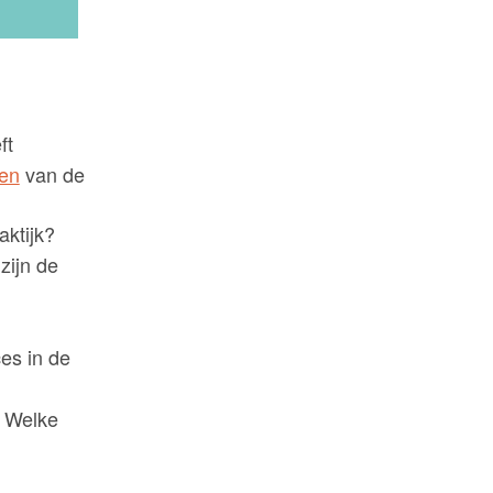
ft
len
van de
aktijk?
zijn de
es in de
? Welke