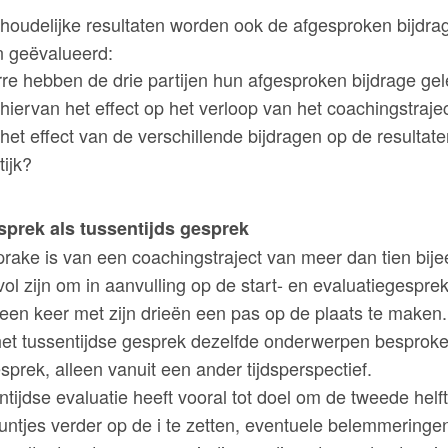
houdelijke resultaten worden ook de afgesproken bijdra
en geëvalueerd:
rre hebben de drie partijen hun afgesproken bijdrage ge
iervan het effect op het verloop van het coachingstraje
et effect van de verschillende bijdragen op de resultate
ijk?
sprek als tussentijds gesprek
rake is van een coachingstraject van meer dan tien bij
vol zijn om in aanvulling op de start- en evaluatiegespr
 een keer met zijn drieën een pas op de plaats te maken. 
et tussentijdse gesprek dezelfde onderwerpen besproken
sprek, alleen vanuit een ander tijdsperspectief.
tijdse evaluatie heeft vooral tot doel om de tweede helf
puntjes verder op de i te zetten, eventuele belemmeringe