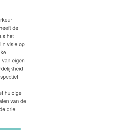
orkeur
heeft de
ls het
jn visie op
jke
g van eigen
delijkheid
rspectief
et huidige
palen van de
de drie