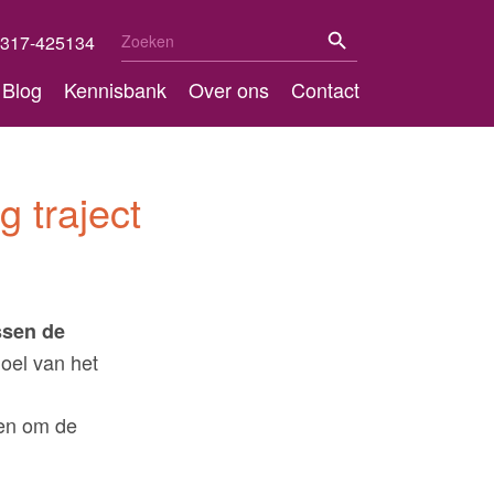
Zoekknop
Zoek
317-425134
naar:
Blog
Kennisbank
Over ons
Contact
 traject
ssen de
oel van het
 en om de