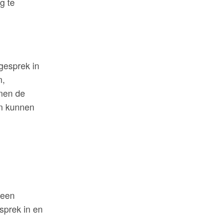
g te
egesprek in
n,
nnen de
en kunnen
 een
sprek in en