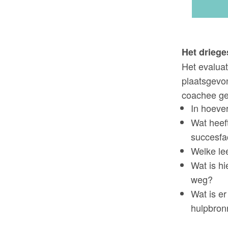
Het driege
Het evaluat
plaatsgevo
coachee ge
In hoever
Wat heef
succesfa
Welke lee
Wat is h
weg?
Wat is er
hulpbro