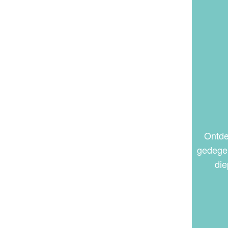
Ontde
gedegen
die