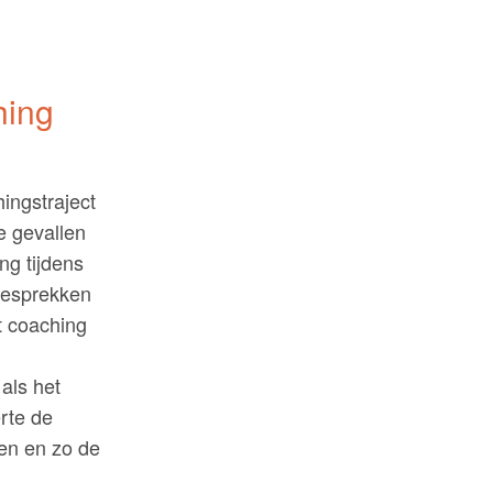
hing
ingstraject
e gevallen
ng tijdens
 gesprekken
t coaching
als het
rte de
en en zo de