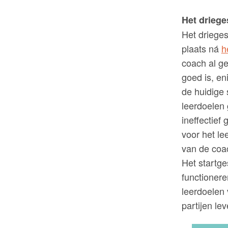
Het driege
Het drieges
plaats ná
h
coach al ge
goed is, en
de huidige 
leerdoelen
ineffectie
voor het le
van de coa
Het startge
functioner
leerdoelen
partijen le