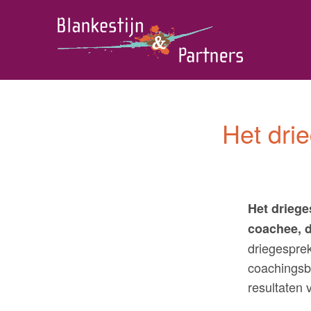
s
Het dri
Het driege
coachee, 
driegesprek
coachingsb
resultaten 