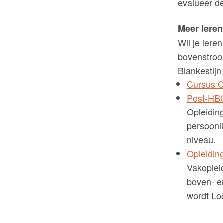
evalueer d
Meer lere
Wil je lere
bovenstroom
Blankestijn
Cursus C
Post-HBO
Opleidin
persoonl
niveau.
Opleidin
Vakoplei
boven- e
wordt Lo