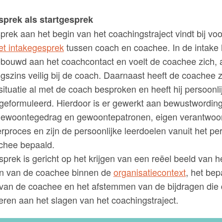
sprek als startgesprek
prek aan het begin van het coachingstraject vindt bij vo
et intakegesprek
tussen coach en coachee. In de intake 
bouwd aan het coachcontact en voelt de coachee zich, a
igszins veilig bij de coach. Daarnaast heeft de coachee zi
situatie al met de coach besproken en heeft hij persoonli
 geformuleerd. Hierdoor is er gewerkt aan bewustwordin
f gewoontegedrag en gewoontepatronen, eigen verantwoor
erproces en zijn de persoonlijke leerdoelen vanuit het pe
chee bepaald.
sprek is gericht op het krijgen van een reëel beeld van h
en van de coachee binnen de
organisatiecontext
, het be
 van de coachee en het afstemmen van de bijdragen die 
veren aan het slagen van het coachingstraject.