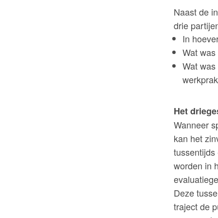
Naast de in
drie partij
In hoeve
Wat was h
Wat was h
werkprakt
Het driege
Wanneer sp
kan het zin
tussentijds
worden in h
evaluatiege
Deze tussen
traject de 