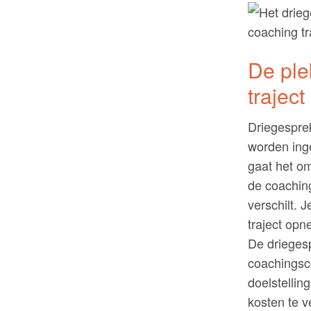
De ple
traject
Driegesprek
worden inge
gaat het om
de coaching
verschilt. 
traject op
De drieges
coachingsco
doelstelli
kosten te 