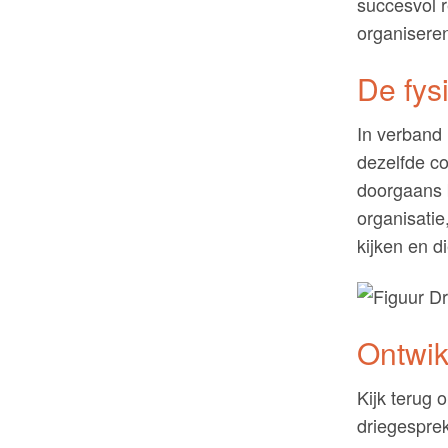
succesvol r
organisere
De fys
In verband 
dezelfde c
doorgaans b
organisati
kijken en d
Ontwik
Kijk terug 
driegespre